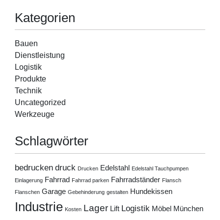
Kategorien
Bauen
Dienstleistung
Logistik
Produkte
Technik
Uncategorized
Werkzeuge
Schlagwörter
bedrucken
druck
Edelstahl
Drucken
Edelstahl Tauchpumpen
Fahrrad
Fahrradständer
Einlagerung
Fahrrad parken
Flansch
Garage
Hundekissen
Flanschen
Gebehinderung
gestalten
Industrie
Lager
Logistik
Lift
Möbel
München
Kosten