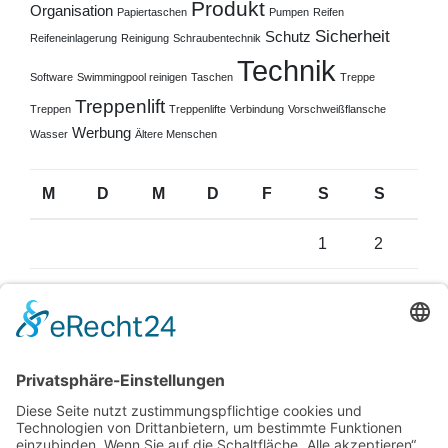
Produkt
Organisation
Papiertaschen
Pumpen
Reifen
Sicherheit
Schutz
Reifeneinlagerung
Reinigung
Schraubentechnik
Technik
Software
Swimmingpool reinigen
Taschen
Treppe
Treppenlift
Treppen
Treppenlifte
Verbindung
Vorschweißflansche
Werbung
Wasser
Ältere Menschen
M
D
M
D
F
S
S
1
2
3
4
5
6
7
8
9
10
11
12
13
14
15
16
17
18
19
20
21
22
23
24
25
26
27
28
29
30