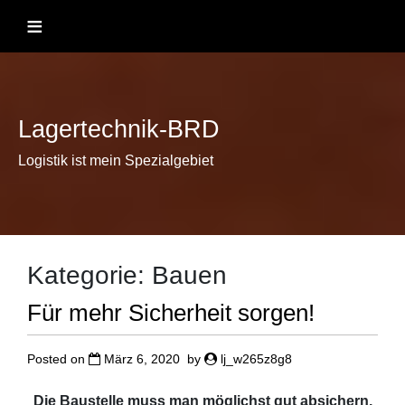
Skip
≡
to
content
Lagertechnik-BRD
Logistik ist mein Spezialgebiet
Kategorie:
Bauen
Für mehr Sicherheit sorgen!
Posted on
März 6, 2020
by
lj_w265z8g8
Die Baustelle muss man möglichst gut absichern,