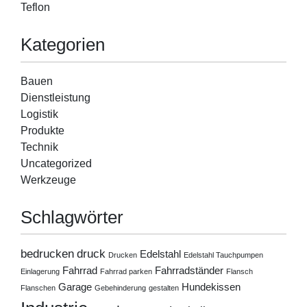
Teflon
Kategorien
Bauen
Dienstleistung
Logistik
Produkte
Technik
Uncategorized
Werkzeuge
Schlagwörter
bedrucken
druck
Edelstahl
Drucken
Edelstahl Tauchpumpen
Fahrrad
Fahrradständer
Einlagerung
Fahrrad parken
Flansch
Garage
Hundekissen
Flanschen
Gebehinderung
gestalten