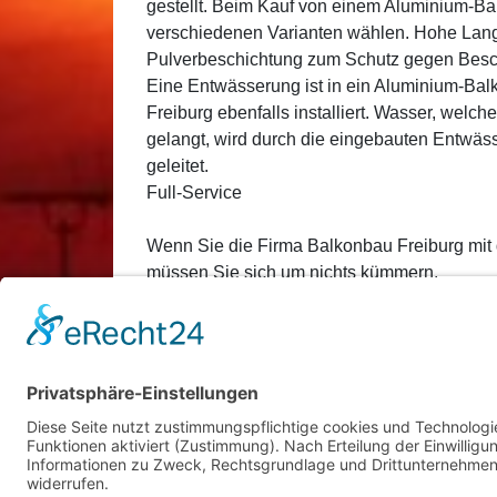
gestellt. Beim Kauf von einem Aluminium-Ba
verschiedenen Varianten wählen. Hohe Langl
Pulverbeschichtung zum Schutz gegen Besch
Eine Entwässerung ist in ein Aluminium-Ba
Freiburg ebenfalls installiert. Wasser, wel
gelangt, wird durch die eingebauten Entwässe
geleitet.
Full-Service
Wenn Sie die Firma Balkonbau Freiburg mit
müssen Sie sich um nichts kümmern.
Posted in
Bauen
,
Dienstleistung
,
Technik
,
Werk
Modernisierung
,
Renovierung
,
Sanierung