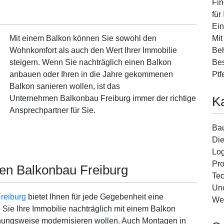
Fin
für
Ein
Mit
Mit einem Balkon können Sie sowohl den
Beh
Wohnkomfort als auch den Wert Ihrer Immobilie
Bes
steigern. Wenn Sie nachträglich einen Balkon
Ptf
anbauen oder Ihren in die Jahre gekommenen
Balkon sanieren wollen, ist das
K
Unternehmen Balkonbau Freiburg immer der richtige
Ansprechpartner für Sie.
Ba
Die
Log
Pro
en Balkonbau Freiburg
Tec
Unc
reiburg
bietet Ihnen für jede Gegebenheit eine
We
 Sie Ihre Immobilie nachträglich mit einem Balkon
ehungsweise modernisieren wollen. Auch Montagen in