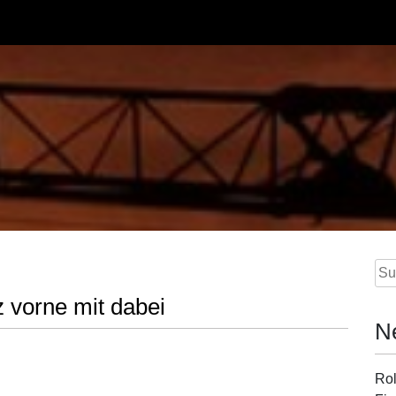
g
Su
nac
 vorne mit dabei
N
Rol