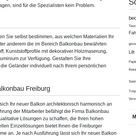
S
n, sind für die Spezialisten kein Problem.
be
Tau
Fah
 Sie selbst bestimmen, aus welchen Materialien Ihr
unter anderem die im Bereich Balkonbau bewährten
gest
f, Kunststoffprofile mit dekorativer Holzmaserung,
Lift
Aluminium zur Verfügung. Gestalten Sie Ihre
Papi
ie Geländer individuell nach Ihrem persönlichen
Rein
Swim
lkonbau Freiburg
Trep
Vors
sich Ihr neuer Balkon architektonisch harmonisch an
rung der Mitarbeiter befähigt die Firma Balkonbau
alitative Lösungen zu schaffen, die Ihren hohen
len Einzellösungen bietet Ihnen die Freiburger
me an. Je nach Ausführung lässt sich Ihr neuer Balkon