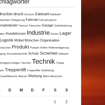
chlagwörter
drucken
druck
Edelstahl
Drucken
Edelstahl
Fahrrad
chpumpen
Einlagerung
Fahrrad parken
rradständer
Garage
Flansch
Flanschen
Gebehinderung
Industrie
Lager
Hundekissen
alten
Kosten
Logistik
Möbel
München
Organisation
Produkt
ertaschen
Pumpen
Reifen
Reifeneinlagerung
Sicherheit
Schutz
igung
Schraubentechnik
Software
Technik
mingpool reinigen
Taschen
Treppe
Treppenlift
pen
Treppenlifte
Verbindung
Werbung
chweißflansche
Wasser
Ältere Menschen
M
D
M
D
F
S
S
1
2