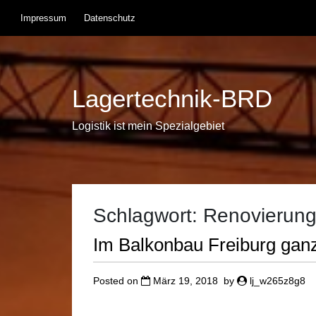
Skip
Impressum
Datenschutz
to
content
Lagertechnik-BRD
Logistik ist mein Spezialgebiet
Schlagwort:
Renovierun
Im Balkonbau Freiburg ganz
Posted on
März 19, 2018
by
lj_w265z8g8