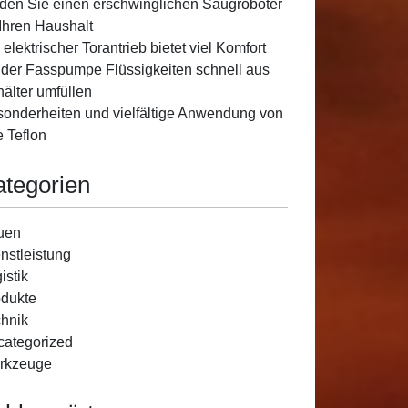
den Sie einen erschwinglichen Saugroboter
 Ihren Haushalt
 elektrischer Torantrieb bietet viel Komfort
 der Fasspumpe Flüssigkeiten schnell aus
älter umfüllen
onderheiten und vielfältige Anwendung von
e Teflon
ategorien
uen
nstleistung
istik
dukte
hnik
ategorized
rkzeuge