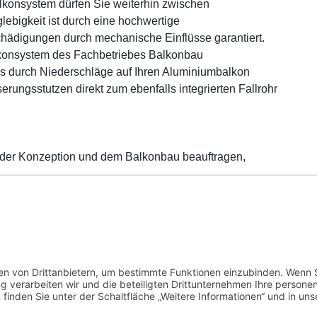
lkonsystem dürfen Sie weiterhin zwischen
ebigkeit ist durch eine hochwertige
ädigungen durch mechanische Einflüsse garantiert.
lkonsystem des Fachbetriebes Balkonbau
ches durch Niederschläge auf Ihren Aluminiumbalkon
rungsstutzen direkt zum ebenfalls integrierten Fallrohr
 der Konzeption und dem Balkonbau beauftragen,
zeuge
Tagged
Balkon
,
Balkonbau
,
Freiburg
,