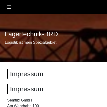
Skip
≡
to
content
Lagertechnik-BRD
Logistik ist mein Spezialgebiet
Impressum
Impressum
Semtrix GmbH
Am Wehrhahn 100