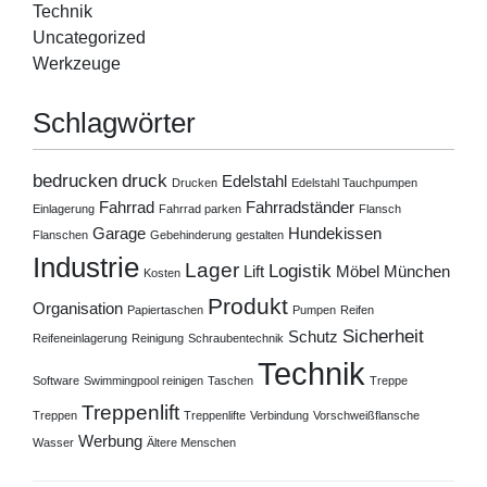
Technik
Uncategorized
Werkzeuge
Schlagwörter
bedrucken
druck
Edelstahl
Drucken
Edelstahl Tauchpumpen
Fahrrad
Fahrradständer
Einlagerung
Fahrrad parken
Flansch
Garage
Hundekissen
Flanschen
Gebehinderung
gestalten
Industrie
Lager
Logistik
Lift
Möbel
München
Kosten
Produkt
Organisation
Papiertaschen
Pumpen
Reifen
Sicherheit
Schutz
Reifeneinlagerung
Reinigung
Schraubentechnik
Technik
Software
Swimmingpool reinigen
Taschen
Treppe
Treppenlift
Treppen
Treppenlifte
Verbindung
Vorschweißflansche
Werbung
Wasser
Ältere Menschen