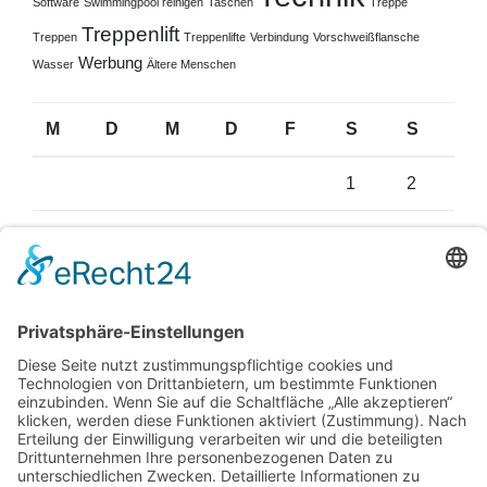
Software
Swimmingpool reinigen
Taschen
Treppe
Treppenlift
Treppen
Treppenlifte
Verbindung
Vorschweißflansche
Werbung
Wasser
Ältere Menschen
M
D
M
D
F
S
S
1
2
3
4
5
6
7
8
9
10
11
12
13
14
15
16
17
18
19
20
21
22
23
24
25
26
27
28
29
30
31