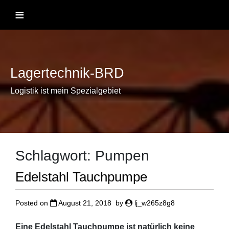
Skip
≡
to
content
Lagertechnik-BRD
Logistik ist mein Spezialgebiet
Schlagwort:
Pumpen
Edelstahl Tauchpumpe
Posted on
August 21, 2018
by
lj_w265z8g8
Eine Edelstahl Tauchpumpe ist natürlich keine