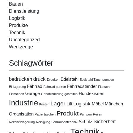
Bauen
Dienstleistung
Logistik
Produkte
Technik
Uncategorized
Werkzeuge
Schlagwörter
bedrucken
druck
Edelstahl
Drucken
Edelstahl Tauchpumpen
Fahrrad
Fahrradständer
Einlagerung
Fahrrad parken
Flansch
Garage
Hundekissen
Flanschen
Gebehinderung
gestalten
Industrie
Lager
Logistik
Lift
Möbel
München
Kosten
Produkt
Organisation
Papiertaschen
Pumpen
Reifen
Sicherheit
Schutz
Reifeneinlagerung
Reinigung
Schraubentechnik
Technik