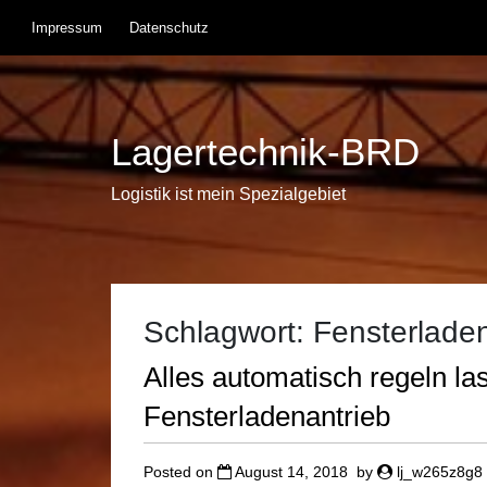
Skip
Impressum
Datenschutz
to
content
Lagertechnik-BRD
Logistik ist mein Spezialgebiet
Schlagwort:
Fensterladen
Alles automatisch regeln la
Fensterladenantrieb
Posted on
August 14, 2018
by
lj_w265z8g8