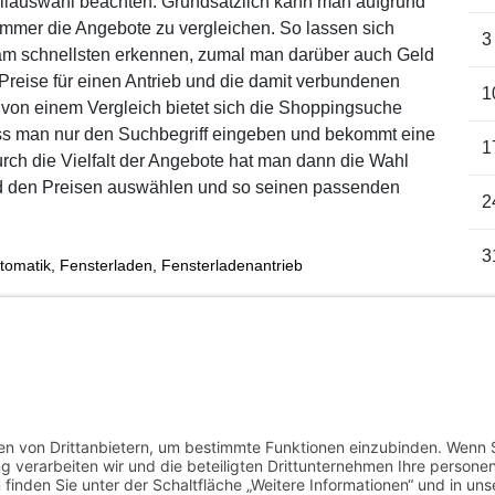
llauswahl beachten. Grundsätzlich kann man aufgrund
immer die Angebote zu vergleichen. So lassen sich
3
 am schnellsten erkennen, zumal man darüber auch Geld
reise für einen Antrieb und die damit verbundenen
1
 von einem Vergleich bietet sich die Shoppingsuche
ss man nur den Suchbegriff eingeben und bekommt eine
1
rch die Vielfalt der Angebote hat man dann die Wahl
d den Preisen auswählen und so seinen passenden
2
3
tomatik
,
Fensterladen
,
Fensterladenantrieb
Au
« J