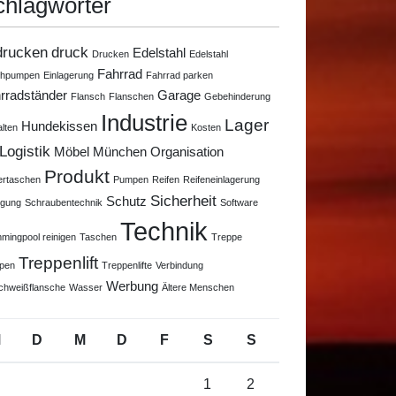
chlagwörter
drucken
druck
Edelstahl
Drucken
Edelstahl
Fahrrad
chpumpen
Einlagerung
Fahrrad parken
rradständer
Garage
Flansch
Flanschen
Gebehinderung
Industrie
Lager
Hundekissen
alten
Kosten
Logistik
Möbel
München
Organisation
Produkt
ertaschen
Pumpen
Reifen
Reifeneinlagerung
Sicherheit
Schutz
igung
Schraubentechnik
Software
Technik
mingpool reinigen
Taschen
Treppe
Treppenlift
pen
Treppenlifte
Verbindung
Werbung
chweißflansche
Wasser
Ältere Menschen
M
D
M
D
F
S
S
1
2