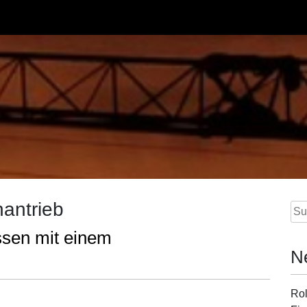
antrieb
Su
nac
ssen mit einem
N
Rol