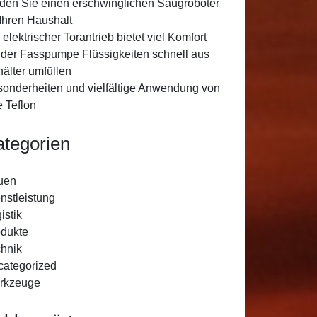
den Sie einen erschwinglichen Saugroboter
 Ihren Haushalt
 elektrischer Torantrieb bietet viel Komfort
 der Fasspumpe Flüssigkeiten schnell aus
älter umfüllen
onderheiten und vielfältige Anwendung von
e Teflon
ategorien
uen
nstleistung
istik
dukte
hnik
ategorized
rkzeuge