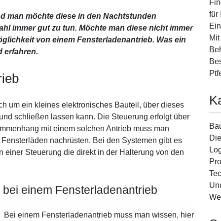
Fin
für
nd man möchte diese in den Nachtstunden
Ein
ahl immer gut zu tun. Möchte man diese nicht immer
Mit
öglichkeit von einem Fensterladenantrieb. Was ein
Beh
 erfahren.
Bes
Ptf
rieb
K
ch um ein kleines elektronisches Bauteil, über dieses
und schließen lassen kann. Die Steuerung erfolgt über
Ba
sammenhang mit einem solchen Antrieb muss man
Die
 Fensterläden nachrüsten. Bei den Systemen gibt es
Log
 einer Steuerung die direkt in der Halterung von den
Pro
Tec
Unc
n bei einem Fensterladenantrieb
We
Bei einem Fensterladenantrieb muss man wissen, hier