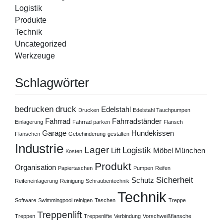
Logistik
Produkte
Technik
Uncategorized
Werkzeuge
Schlagwörter
bedrucken
druck
Edelstahl
Drucken
Edelstahl Tauchpumpen
Fahrrad
Fahrradständer
Einlagerung
Fahrrad parken
Flansch
Garage
Hundekissen
Flanschen
Gebehinderung
gestalten
Industrie
Lager
Logistik
Lift
Möbel
München
Kosten
Produkt
Organisation
Papiertaschen
Pumpen
Reifen
Sicherheit
Schutz
Reifeneinlagerung
Reinigung
Schraubentechnik
Technik
Software
Swimmingpool reinigen
Taschen
Treppe
Treppenlift
Treppen
Treppenlifte
Verbindung
Vorschweißflansche