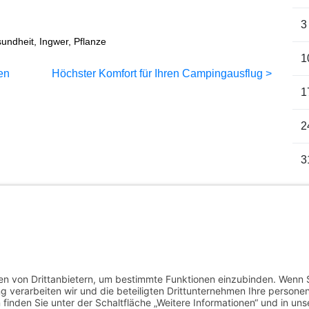
3
undheit
,
Ingwer
,
Pflanze
1
en
Höchster Komfort für Ihren Campingausflug
1
2
3
Au
« J