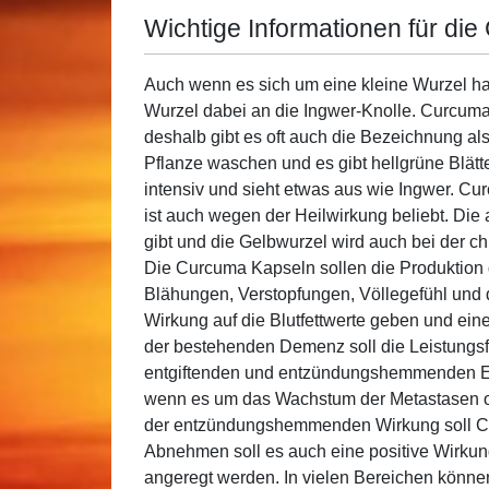
Wichtige Informationen für di
Auch wenn es sich um eine kleine Wurzel hand
Wurzel dabei an die Ingwer-Knolle. Curcum
deshalb gibt es oft auch die Bezeichnung al
Pflanze waschen und es gibt hellgrüne Blätter
intensiv und sieht etwas aus wie Ingwer. Cu
ist auch wegen der Heilwirkung beliebt. Die 
gibt und die Gelbwurzel wird auch bei der ch
Die Curcuma Kapseln sollen die Produktion d
Blähungen, Verstopfungen, Völlegefühl und d
Wirkung auf die Blutfettwerte geben und ein
der bestehenden Demenz soll die Leistungsfä
entgiftenden und entzündungshemmenden Ei
wenn es um das Wachstum der Metastasen o
der entzündungshemmenden Wirkung soll Cu
Abnehmen soll es auch eine positive Wirkun
angeregt werden. In vielen Bereichen könn