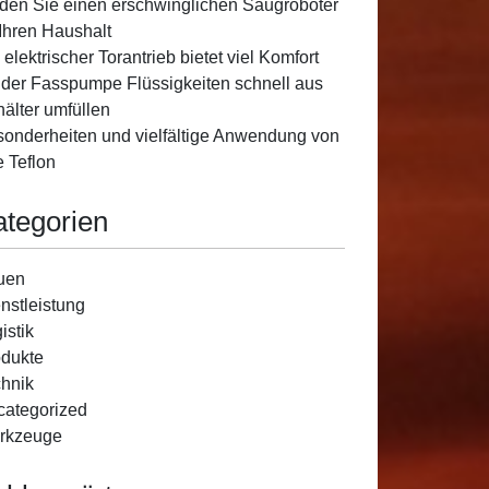
den Sie einen erschwinglichen Saugroboter
 Ihren Haushalt
 elektrischer Torantrieb bietet viel Komfort
 der Fasspumpe Flüssigkeiten schnell aus
älter umfüllen
onderheiten und vielfältige Anwendung von
e Teflon
ategorien
uen
nstleistung
istik
dukte
hnik
ategorized
rkzeuge