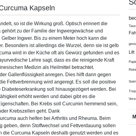
S
e Curcuma Kapseln
be
elt, so ist die Wirkung groß. Optisch erinnert die
Tau
a gehört zu der Familie der Ingwergewächse und
Fah
s Gelber Ingwer. Bis zu einem Meter hoch kann die
gest
. Besonders ist allerdings die Wurzel, denn sie ist gelb
Lift
rcuma wird in der Küche oft als Gewürz gefunden und es
ayurvedische Lehre sagt, dass es die reinigende Kraft
Papi
inesischen Medizin als Heilmittel betrachtet.
Rein
er Gallenflüssigkeit anregen. Dies hilft dann gegen
ie Fettverbrennung wird angeregt. Es soll die positive
Swim
e Diabeteserkrankung soll hinausgezögert werden. Bei
Trep
higkeit erhöht werden und dabei gibt es die
Vors
genschaften. Bei Krebs soll Curcumin hemmend sein,
der Krebszellen geht. Dank
rcuma auch helfen bei Arthritis und Rheuma. Beim
g geben, denn Stoffwechsel und Fettverdauung sollen
en die Curcuma Kapseln deshalb genutzt werden und es