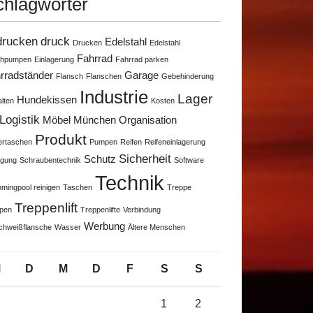
chlagwörter
drucken
druck
Edelstahl
Drucken
Edelstahl
Fahrrad
chpumpen
Einlagerung
Fahrrad parken
rradständer
Garage
Flansch
Flanschen
Gebehinderung
Industrie
Lager
Hundekissen
alten
Kosten
Logistik
Möbel
München
Organisation
Produkt
ertaschen
Pumpen
Reifen
Reifeneinlagerung
Sicherheit
Schutz
igung
Schraubentechnik
Software
Technik
mingpool reinigen
Taschen
Treppe
Treppenlift
pen
Treppenlifte
Verbindung
Werbung
chweißflansche
Wasser
Ältere Menschen
M
D
M
D
F
S
S
1
2