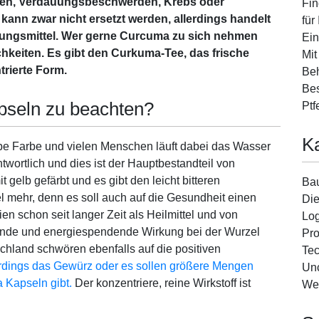
en, Verdauungsbeschwerden, Krebs oder
Fin
ann zwar nicht ersetzt werden, allerdings handelt
für
zungsmittel. Wer gerne Curcuma zu sich nehmen
Ein
chkeiten. Es gibt den Curkuma-Tee, das frische
Mit
trierte Form.
Beh
Bes
pseln zu beachten?
Ptf
K
lbe Farbe und vielen Menschen läuft dabei das Wasser
ortlich und dies ist der Hauptbestandteil von
gelb gefärbt und es gibt den leicht bitteren
Ba
 mehr, denn es soll auch auf die Gesundheit einen
Die
ien schon seit langer Zeit als Heilmittel und von
Log
gende und energiespendende Wirkung bei der Wurzel
Pro
hland schwören ebenfalls auf die positiven
Tec
rdings das Gewürz oder es sollen größere Mengen
Unc
 Kapseln gibt.
Der konzentriere, reine Wirkstoff ist
We