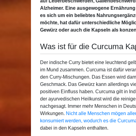
auf Leberbeschwerden, Gallenbeschwerd
Alzheimer. Eine ausgewogene Ernährung k
es sich um ein beliebtes Nahrungsergän
möchte, hat dafür unterschiedliche Mögli
Gewürz oder auch die Kapseln als konzen
Was ist für die Curcuma Ka
Der indische Curry bietet eine leuchtend ge
im Mund zusammen. Curcuma ist dafür verantw
den Curry-Mischungen. Das Essen wird damit 
Geschmack. Das Gewürz kann allerdings viel
positiven Einfluss haben. Curcuma gilt in Ind
der ayurvedischen Heilkunst wird die reini
nachgesagt. Immer mehr Menschen in Deutsc
Wirkungen.
Nicht alle Menschen mögen alle
konsumiert werden, wodurch es die Curcuma
dabei in den Kapseln enthalten.