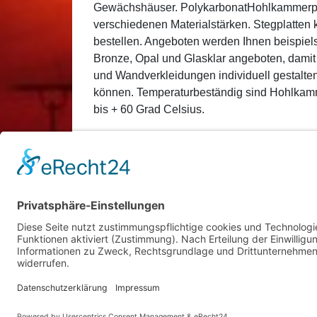
Gewächshäuser. PolykarbonatHohlkammerpl
verschiedenen Materialstärken. Stegplatte
bestellen. Angeboten werden Ihnen beispiel
Bronze, Opal und Glasklar angeboten, dami
und Wandverkleidungen individuell gestalte
können. Temperaturbeständig sind Hohlkamm
bis + 60 Grad Celsius.
Posted in
Technik
Tagged
Angebot
,
Dach
,
H