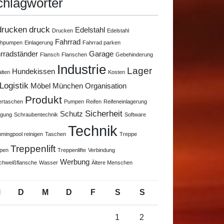
chlagwörter
drucken
druck
Edelstahl
Drucken
Edelstahl
Fahrrad
chpumpen
Einlagerung
Fahrrad parken
rradständer
Garage
Flansch
Flanschen
Gebehinderung
Industrie
Lager
Hundekissen
alten
Kosten
Logistik
Möbel
München
Organisation
Produkt
ertaschen
Pumpen
Reifen
Reifeneinlagerung
Sicherheit
Schutz
igung
Schraubentechnik
Software
Technik
mingpool reinigen
Taschen
Treppe
Treppenlift
pen
Treppenlifte
Verbindung
Werbung
chweißflansche
Wasser
Ältere Menschen
M
D
M
D
F
S
S
1
2