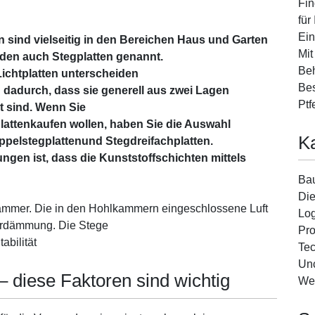
Fin
für
Ein
 sind vielseitig in den Bereichen Haus und Garten
Mit
rden auch Stegplatten genannt.
Beh
ichtplatten unterscheiden
Bes
dadurch, dass sie generell aus zwei Lagen
Ptf
gt sind. Wenn Sie
attenkaufen wollen, haben Sie die Auswahl
K
pelstegplattenund Stegdreifachplatten.
gen ist, dass die Kunststoffschichten mittels
Ba
Die
kammer. Die in den Hohlkammern eingeschlossene Luft
Log
turdämmung. Die Stege
Pro
abilität
Tec
Unc
 diese Faktoren sind wichtig
We