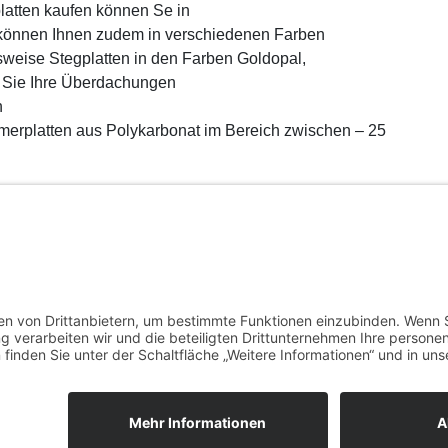
atten kaufen können Se in
n können Ihnen zudem in verschiedenen Farben
sweise Stegplatten in den Farben Goldopal,
t Sie Ihre Überdachungen
n
erplatten aus Polykarbonat im Bereich zwischen – 25
ohlkammer
,
Hohlkammerplatten
,
Platten
,
Technik
,
Wohnung
Proudly powered by WordPress
|
Theme: minori
explanation
.