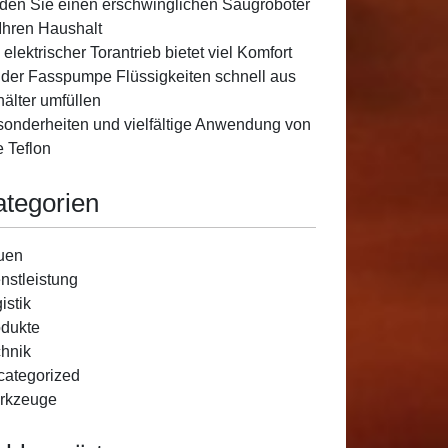
den Sie einen erschwinglichen Saugroboter
 Ihren Haushalt
 elektrischer Torantrieb bietet viel Komfort
 der Fasspumpe Flüssigkeiten schnell aus
älter umfüllen
onderheiten und vielfältige Anwendung von
e Teflon
ategorien
uen
nstleistung
istik
dukte
hnik
ategorized
rkzeuge