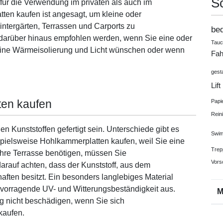
S
ür die Verwendung im privaten als auch im
tten kaufen ist angesagt, um kleine oder
ntergärten, Terrassen und Carports zu
be
 darüber hinaus empfohlen werden, wenn Sie eine oder
Tau
eine Wärmeisolierung und Licht wünschen oder wenn
Fah
gest
Lift
en kaufen
Papi
Rein
Kunststoffen gefertigt sein. Unterschiede gibt es
Swim
spielsweise Hohlkammerplatten kaufen, weil Sie eine
Trep
hre Terrasse benötigen, müssen Sie
Vors
rauf achten, dass der Kunststoff, aus dem
haften besitzt. Ein besonders langlebiges Material
ervorragende UV- und Witterungsbeständigkeit aus.
 nicht beschädigen, wenn Sie sich
kaufen.