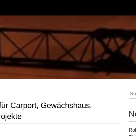
Su
nac
für Carport, Gewächshaus,
N
rojekte
Rol