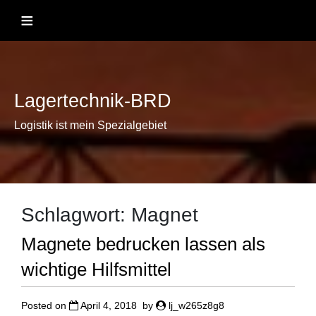
Skip
≡
to
content
Lagertechnik-BRD
Logistik ist mein Spezialgebiet
Schlagwort:
Magnet
Magnete bedrucken lassen als
wichtige Hilfsmittel
Posted on
April 4, 2018
by
lj_w265z8g8