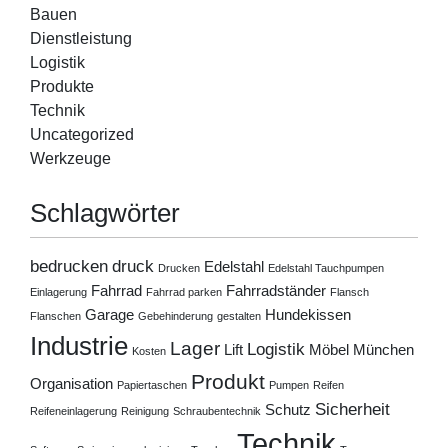
Bauen
Dienstleistung
Logistik
Produkte
Technik
Uncategorized
Werkzeuge
Schlagwörter
bedrucken
druck
Edelstahl
Drucken
Edelstahl Tauchpumpen
Fahrrad
Fahrradständer
Einlagerung
Fahrrad parken
Flansch
Garage
Hundekissen
Flanschen
Gebehinderung
gestalten
Industrie
Lager
Logistik
Lift
Möbel
München
Kosten
Produkt
Organisation
Papiertaschen
Pumpen
Reifen
Sicherheit
Schutz
Reifeneinlagerung
Reinigung
Schraubentechnik
Technik