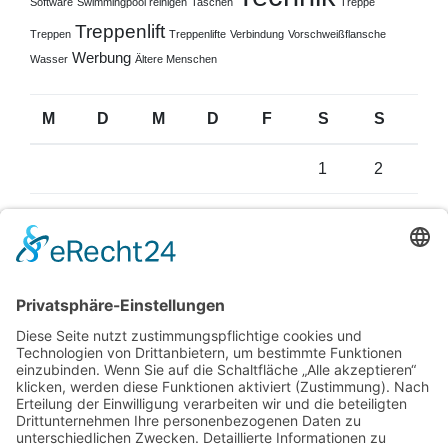
Software
Swimmingpool reinigen
Taschen
Treppe
Treppenlift
Treppen
Treppenlifte
Verbindung
Vorschweißflansche
Werbung
Wasser
Ältere Menschen
M
D
M
D
F
S
S
1
2
3
4
5
6
7
8
9
10
11
12
13
14
15
16
17
18
19
20
21
22
23
24
25
26
27
28
29
30
31