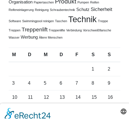
Produkt
Organisation
Papiertaschen
Pumpen
Reifen
Sicherheit
Schutz
Reifeneinlagerung
Reinigung
Schraubentechnik
Technik
Software
Swimmingpool reinigen
Taschen
Treppe
Treppenlift
Treppen
Treppenlifte
Verbindung
Vorschweißflansche
Werbung
Wasser
Ältere Menschen
M
D
M
D
F
S
S
1
2
3
4
5
6
7
8
9
10
11
12
13
14
15
16
17
18
19
20
21
22
23
24
25
26
27
28
29
30