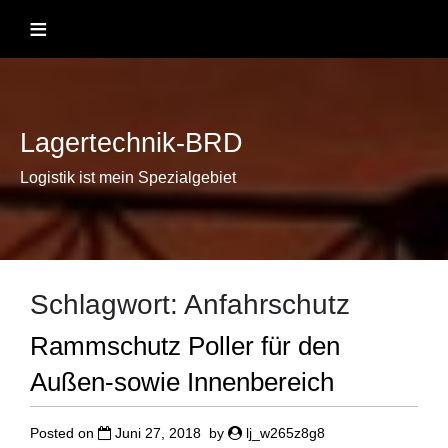
Skip
≡
to
content
Lagertechnik-BRD
Logistik ist mein Spezialgebiet
Schlagwort:
Anfahrschutz
Rammschutz Poller für den
Außen-sowie Innenbereich
Posted on
Juni 27, 2018
by
lj_w265z8g8