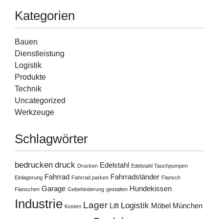
Kategorien
Bauen
Dienstleistung
Logistik
Produkte
Technik
Uncategorized
Werkzeuge
Schlagwörter
bedrucken
druck
Edelstahl
Drucken
Edelstahl Tauchpumpen
Fahrrad
Fahrradständer
Einlagerung
Fahrrad parken
Flansch
Garage
Hundekissen
Flanschen
Gebehinderung
gestalten
Industrie
Lager
Logistik
Lift
Möbel
München
Kosten