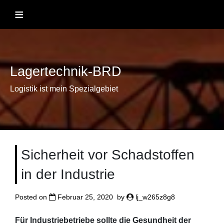
Skip
≡
to
content
Lagertechnik-BRD
Logistik ist mein Spezialgebiet
Sicherheit vor Schadstoffen
in der Industrie
Posted on
Februar 25, 2020
by
lj_w265z8g8
Für Industriebetriebe sollte die Gesundheit der