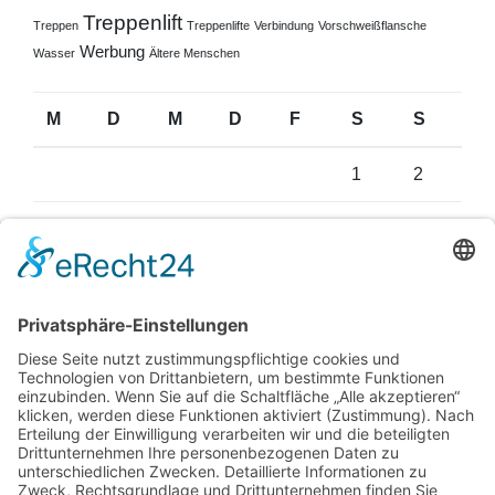
Treppenlift
Treppen
Treppenlifte
Verbindung
Vorschweißflansche
Werbung
Wasser
Ältere Menschen
M
D
M
D
F
S
S
1
2
3
4
5
6
7
8
9
10
11
12
13
14
15
16
17
18
19
20
21
22
23
24
25
26
27
28
29
30
31