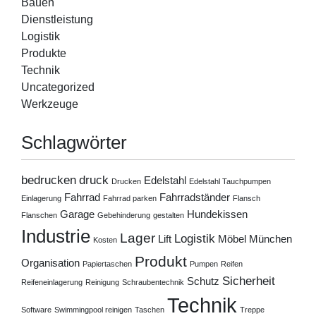
Bauen
Dienstleistung
Logistik
Produkte
Technik
Uncategorized
Werkzeuge
Schlagwörter
bedrucken
druck
Edelstahl
Drucken
Edelstahl Tauchpumpen
Fahrrad
Fahrradständer
Einlagerung
Fahrrad parken
Flansch
Garage
Hundekissen
Flanschen
Gebehinderung
gestalten
Industrie
Lager
Logistik
Lift
Möbel
München
Kosten
Produkt
Organisation
Papiertaschen
Pumpen
Reifen
Sicherheit
Schutz
Reifeneinlagerung
Reinigung
Schraubentechnik
Technik
Software
Swimmingpool reinigen
Taschen
Treppe